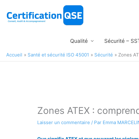
Aller
au
contenu
Qualité
Sécurité – SS
Accueil
Santé et sécurité ISO 45001
Sécurité
Zones ATE
Zones ATEX : comprendre
Laisser un commentaire
/ Par
Emma MARCEL
Que signifie ATEX et que couvrent les réglem