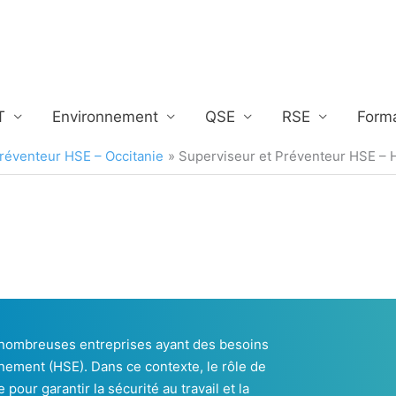
T
Environnement
QSE
RSE
Form
réventeur HSE – Occitanie
Superviseur et Préventeur HSE – 
e nombreuses entreprises ayant des besoins
nnement (HSE). Dans ce contexte, le rôle de
pour garantir la sécurité au travail et la