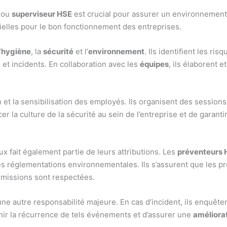
ou
superviseur HSE
est crucial pour assurer un environnement
tielles pour le bon fonctionnement des entreprises.
’
hygiène
, la
sécurité
et l’
environnement
. Ils identifient les ri
et incidents. En collaboration avec les
équipes
, ils élaborent 
on et la sensibilisation des employés. Ils organisent des session
cer la culture de la sécurité au sein de l’entreprise et de gara
 fait également partie de leurs attributions. Les
préventeurs 
 les réglementations environnementales. Ils s’assurent que les 
émissions sont respectées.
une autre responsabilité majeure. En cas d’incident, ils enquêt
enir la récurrence de tels événements et d’assurer une
améliora