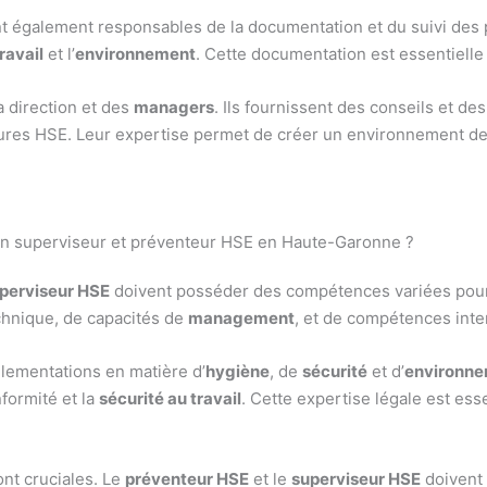
t également responsables de la documentation et du suivi des p
ravail
et l’
environnement
. Cette documentation est essentielle 
la direction et des
managers
. Ils fournissent des conseils et d
es HSE. Leur expertise permet de créer un environnement de tr
’un superviseur et préventeur HSE en Haute-Garonne ?
perviseur HSE
doivent posséder des compétences variées pour 
chnique, de capacités de
management
, et de compétences inte
lementations en matière d’
hygiène
, de
sécurité
et d’
environn
nformité et la
sécurité au travail
. Cette expertise légale est ess
nt cruciales. Le
préventeur HSE
et le
superviseur HSE
doivent