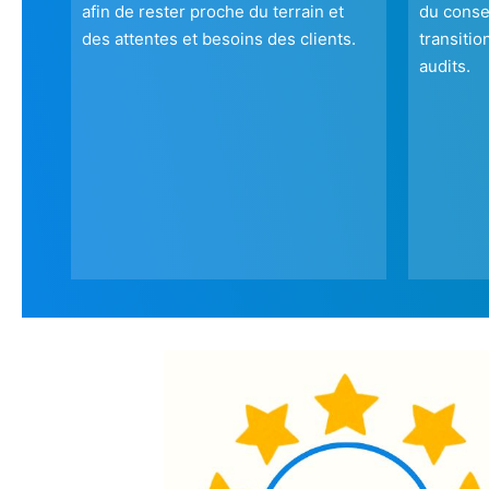
afin de rester proche du terrain et
du conse
des attentes et besoins des clients.
transitio
audits.