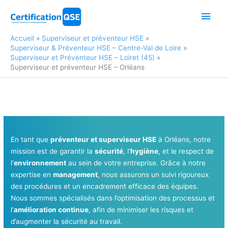
Aller
Men
au
contenu
princ
Accueil
Superviseur et préventeur HSE
Superviseur & Préventeur HSE – Centre-Val de Loire
Superviseur et Préventeur HSE – Loiret (45)
Superviseur et préventeur HSE – Orléans
En tant que
préventeur et superviseur HSE
à Orléans, notre
mission est de garantir la
sécurité
, l’
hygiène
, et le respect de
l’
environnement
au sein de votre entreprise. Grâce à notre
expertise en
management
, nous assurons un suivi rigoureux
des procédures et un encadrement efficace des équipes.
Nous sommes spécialisés dans l’optimisation des processus et
l’
amélioration continue
, afin de minimiser les risques et
d’augmenter la sécurité au travail.