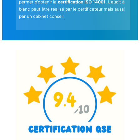
permet d’obtenir la
certification ISO 14001
. L’audit à
blanc peut être réalisé par le certificateur mais aussi
par un cabinet conseil.