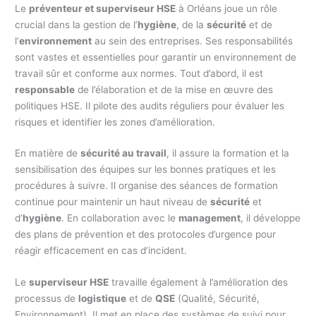
Le
préventeur et superviseur HSE
à Orléans joue un rôle
crucial dans la gestion de l’
hygiène
, de la
sécurité
et de
l’
environnement
au sein des entreprises. Ses responsabilités
sont vastes et essentielles pour garantir un environnement de
travail sûr et conforme aux normes. Tout d’abord, il est
responsable
de l’élaboration et de la mise en œuvre des
politiques HSE. Il pilote des audits réguliers pour évaluer les
risques et identifier les zones d’amélioration.
En matière de
sécurité au travail
, il assure la formation et la
sensibilisation des équipes sur les bonnes pratiques et les
procédures à suivre. Il organise des séances de formation
continue pour maintenir un haut niveau de
sécurité
et
d’
hygiène
. En collaboration avec le
management
, il développe
des plans de prévention et des protocoles d’urgence pour
réagir efficacement en cas d’incident.
Le
superviseur HSE
travaille également à l’amélioration des
processus de
logistique
et de
QSE
(Qualité, Sécurité,
Environnement). Il met en place des systèmes de suivi pour