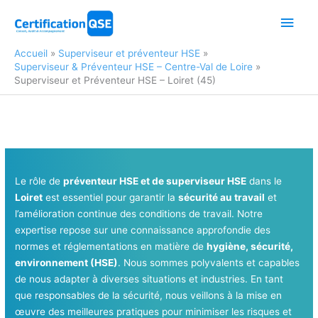
Aller
Men
au
contenu
princ
Accueil
Superviseur et préventeur HSE
Superviseur & Préventeur HSE – Centre-Val de Loire
Superviseur et Préventeur HSE – Loiret (45)
Le rôle de
préventeur HSE et de superviseur HSE
dans le
Loiret
est essentiel pour garantir la
sécurité au travail
et
l’amélioration continue des conditions de travail. Notre
expertise repose sur une connaissance approfondie des
normes et réglementations en matière de
hygiène, sécurité,
environnement (HSE)
. Nous sommes polyvalents et capables
de nous adapter à diverses situations et industries. En tant
que responsables de la sécurité, nous veillons à la mise en
œuvre des meilleures pratiques pour minimiser les risques et