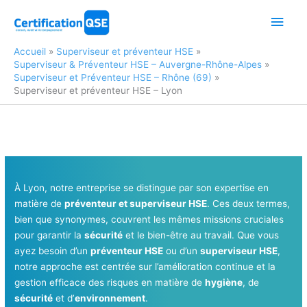
Aller
Men
au
contenu
princ
Accueil
Superviseur et préventeur HSE
Superviseur & Préventeur HSE – Auvergne-Rhône-Alpes
Superviseur et Préventeur HSE – Rhône (69)
Superviseur et préventeur HSE – Lyon
À Lyon, notre entreprise se distingue par son expertise en
matière de
préventeur et superviseur HSE
. Ces deux termes,
bien que synonymes, couvrent les mêmes missions cruciales
pour garantir la
sécurité
et le bien-être au travail. Que vous
ayez besoin d’un
préventeur HSE
ou d’un
superviseur HSE
,
notre approche est centrée sur l’amélioration continue et la
gestion efficace des risques en matière de
hygiène
, de
sécurité
et d’
environnement
.