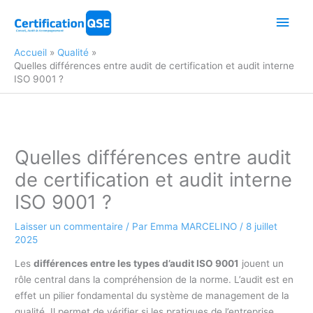
Aller
Men
au
contenu
princ
Accueil
Qualité
Quelles différences entre audit de certification et audit interne
ISO 9001 ?
Quelles différences entre audit
de certification et audit interne
ISO 9001 ?
Laisser un commentaire
/ Par
Emma MARCELINO
/
8 juillet
2025
Les
différences entre les types d’audit ISO 9001
jouent un
rôle central dans la compréhension de la norme. L’audit est en
effet un pilier fondamental du système de management de la
qualité. Il permet de vérifier si les pratiques de l’entreprise