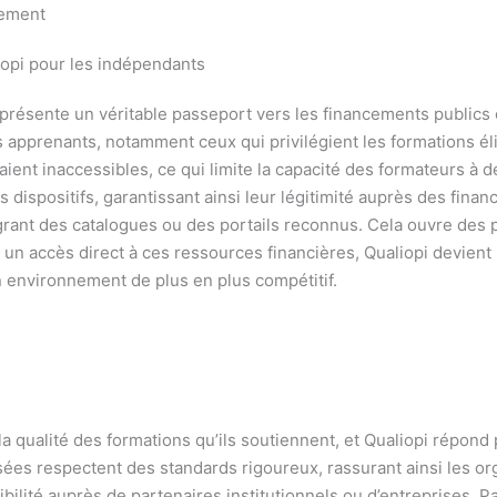
cement
iopi pour les indépendants
eprésente un véritable passeport vers les financements publics
es apprenants, notamment ceux qui privilégient les formations él
ent inaccessibles, ce qui limite la capacité des formateurs à dév
dispositifs, garantissant ainsi leur légitimité auprès des finan
égrant des catalogues ou des portails reconnus. Cela ouvre des p
 un accès direct à ces ressources financières, Qualiopi devient
n environnement de plus en plus compétitif.
a qualité des formations qu’ils soutiennent, et Qualiopi répond 
osées respectent des standards rigoureux, rassurant ainsi les 
ibilité auprès de partenaires institutionnels ou d’entreprises. 