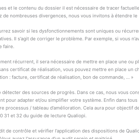
ues et le contenu du dossier il est nécessaire de tracer factuel
ez de nombreuses divergences, nous vous invitons à étendre le 
ourrez savoir si les dysfonctionnements sont uniques ou récurr
tives. Il s’agit de corriger le problème. Par exemple, si vous n’a
 faire.
ment récurrent, il sera nécessaire de mettre en place une ou pl
ans certificat de réalisation, vous pouvez mettre en place un che
on : facture, certificat de réalisation, bon de commande, … »
de détecter des sources de progrès. Dans ce cas, nous vous con
t pour adapter et/ou simplifier votre système. Enfin dans tous c
 processus / tableau d’amélioration. Cela aura pour objectif de 
30 31 et 32 du guide de lecture Qualiopi.
t de contrôle et vérifier l’application des dispositions de Qual
Vous aurez l’assurance d’un audit serein et maitrisé.