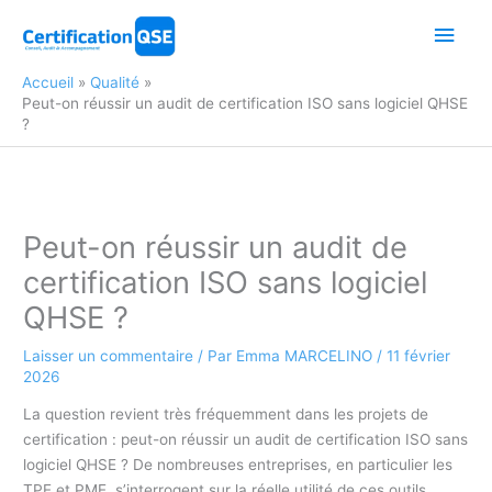
Aller
Men
au
contenu
princ
Accueil
Qualité
Peut-on réussir un audit de certification ISO sans logiciel QHSE
?
Peut-on réussir un audit de
certification ISO sans logiciel
QHSE ?
Laisser un commentaire
/ Par
Emma MARCELINO
/
11 février
2026
La question revient très fréquemment dans les projets de
certification : peut-on réussir un audit de certification ISO sans
logiciel QHSE ? De nombreuses entreprises, en particulier les
TPE et PME, s’interrogent sur la réelle utilité de ces outils.