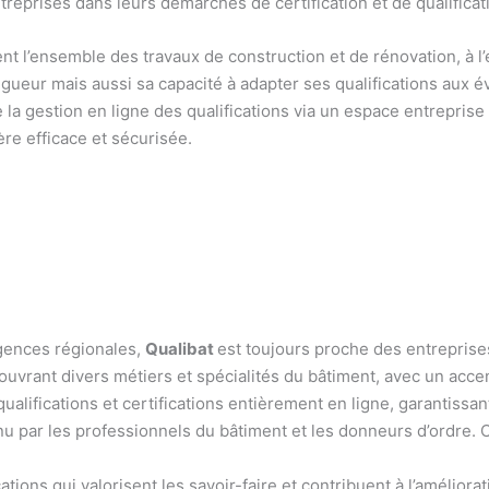
reprises dans leurs démarches de certification et de qualificat
nt l’ensemble des travaux de construction et de rénovation, à l
 rigueur mais aussi sa capacité à adapter ses qualifications aux
te la gestion en ligne des qualifications via un espace entrepri
ère efficace et sécurisée.
gences régionales,
Qualibat
est toujours proche des entreprises
ouvrant divers métiers et spécialités du bâtiment, avec un accent 
ualifications et certifications entièrement en ligne, garantissan
u par les professionnels du bâtiment et les donneurs d’ordre. C
cations qui valorisent les savoir-faire et contribuent à l’améli