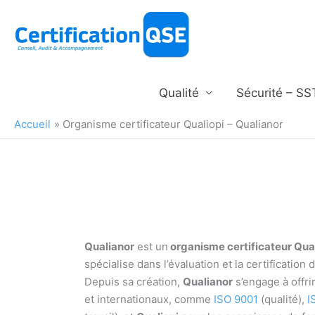
Aller
au
contenu
Qualité
Sécurité – SS
Accueil
Organisme certificateur Qualiopi – Qualianor
Qualianor
est un
organisme certificateur Qua
spécialise dans l’évaluation et la certificati
Depuis sa création,
Qualianor
s’engage à offri
et internationaux, comme
ISO 9001
(qualité),
I