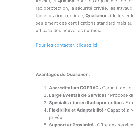
travail), et
Qualiopi
pour les organismes de for
radioprotection, la sécurité privée, les travau
l’amélioration continue,
Qualianor
aide les ent
seulement des certifications standard mais aus
efficace des nouvelles normes.
Pour les contacter, cliquez ici.
Avantages de Qualianor
:
Accréditation COFRAC
: Garantit des c
Large Éventail de Services
: Propose des
Spécialisation en Radioprotection
: Exp
Flexibilité et Adaptabilité
: Capacité à 
privée.
Support et Proximité
: Offre des servic