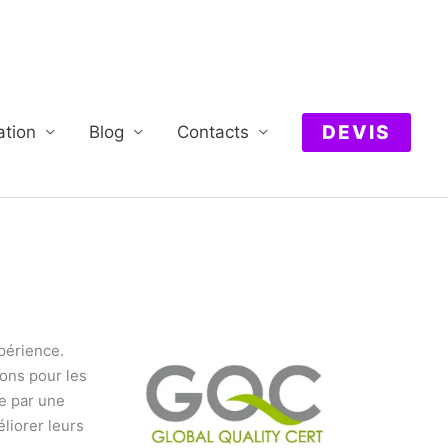
DEVIS
ation
Blog
Contacts
périence.
ions pour les
e par une
liorer leurs