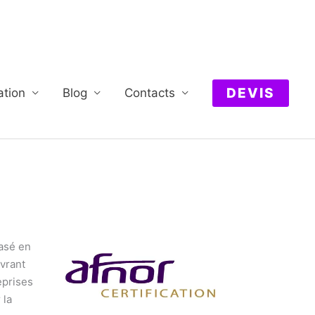
DEVIS
ation
Blog
Contacts
Basé en
vrant
eprises
 la