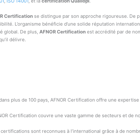
01
,
ISO 14001
, et la
certification Qualiopi
.
 Certification
se distingue par son approche rigoureuse. De pl
bilité. L’organisme bénéficie d’une solide réputation internatio
é global. De plus,
AFNOR Certification
est accrédité par de nom
u’il délivre.
ans plus de 100 pays, AFNOR Certification offre une expertise 
OR Certification couvre une vaste gamme de secteurs et de nor
 certifications sont reconnues à l’international grâce à de nomb