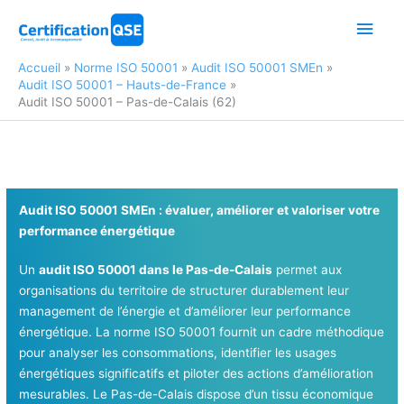
Aller
Men
au
contenu
princ
Accueil
Norme ISO 50001
Audit ISO 50001 SMEn
Audit ISO 50001 – Hauts-de-France
Audit ISO 50001 – Pas-de-Calais (62)
Audit ISO 50001 SMEn : évaluer, améliorer et valoriser votre
performance énergétique
Un
audit ISO 50001 dans le Pas-de-Calais
permet aux
organisations du territoire de structurer durablement leur
management de l’énergie et d’améliorer leur performance
énergétique. La norme ISO 50001 fournit un cadre méthodique
pour analyser les consommations, identifier les usages
énergétiques significatifs et piloter des actions d’amélioration
mesurables. Le Pas-de-Calais dispose d’un tissu économique