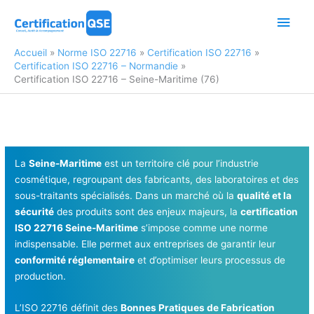
Aller
Men
au
contenu
princ
Accueil
Norme ISO 22716
Certification ISO 22716
Certification ISO 22716 – Normandie
Certification ISO 22716 – Seine-Maritime (76)
La
Seine-Maritime
est un territoire clé pour l’industrie
cosmétique, regroupant des fabricants, des laboratoires et des
sous-traitants spécialisés. Dans un marché où la
qualité et la
sécurité
des produits sont des enjeux majeurs, la
certification
ISO 22716 Seine-Maritime
s’impose comme une norme
indispensable. Elle permet aux entreprises de garantir leur
conformité réglementaire
et d’optimiser leurs processus de
production.
L’ISO 22716 définit des
Bonnes Pratiques de Fabrication