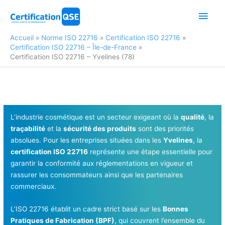
Aller
Men
au
contenu
princ
Accueil
Norme ISO 22716
Certification ISO 22716
Certification ISO 22716 – Île-de-France
Certification ISO 22716 – Yvelines (78)
L’industrie cosmétique est un secteur exigeant où la
qualité
, la
traçabilité
et la
sécurité des produits
sont des priorités
absolues. Pour les entreprises situées dans les
Yvelines
, la
certification ISO 22716
représente une étape essentielle pour
garantir la conformité aux réglementations en vigueur et
rassurer les consommateurs ainsi que les partenaires
commerciaux.
L’ISO 22716 établit un cadre strict basé sur les
Bonnes
Pratiques de Fabrication (BPF)
, qui couvrent l’ensemble du