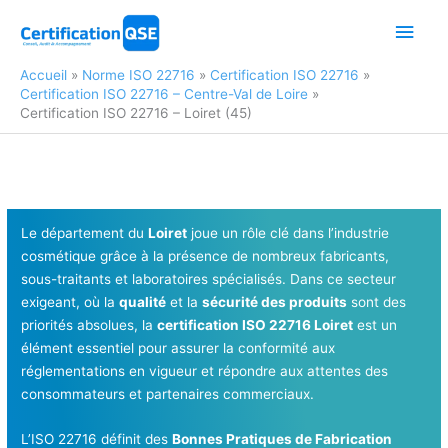
Aller
Men
au
contenu
princ
Accueil
Norme ISO 22716
Certification ISO 22716
Certification ISO 22716 – Centre-Val de Loire
Certification ISO 22716 – Loiret (45)
Le département du
Loiret
joue un rôle clé dans l’industrie
cosmétique grâce à la présence de nombreux fabricants,
sous-traitants et laboratoires spécialisés. Dans ce secteur
exigeant, où la
qualité
et la
sécurité des produits
sont des
priorités absolues, la
certification ISO 22716 Loiret
est un
élément essentiel pour assurer la conformité aux
réglementations en vigueur et répondre aux attentes des
consommateurs et partenaires commerciaux.
L’ISO 22716 définit des
Bonnes Pratiques de Fabrication