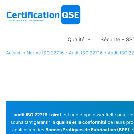
Aller
au
contenu
Qualité
Sécurité – SS
Accueil
Norme ISO 22716
Audit ISO 22716
Audit ISO 22
L’
audit ISO 22716 Loiret
est une étape essentielle pour les
souhaitant garantir la
qualité et la conformité
de leurs pro
l’application des
Bonnes Pratiques de Fabrication (BPF)
et