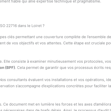
ement fiable qui allie expertise technique et pragmatisme.
ISO 22716 dans le Loiret ?
tapes clés permettant une couverture complète de l’ensemble 
nt de vos objectifs et vos attentes. Cette étape est cruciale pou
e. Elle consiste à examiner minutieusement vos protocoles, vos
ion (BPF)
. Cela permet de garantir que vos processus écrits re
 Nos consultants évaluent vos installations et vos opérations, ide
rvation s’accompagne d’explications concrètes pour faciliter 
mis. Ce document met en lumière les forces et les axes d’amélio
 nécessaires dans de brefs délais. Ainsi, le processus d’audit 