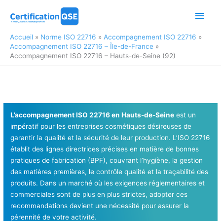
Aller
Men
au
contenu
princ
Accueil
Norme ISO 22716
Accompagnement ISO 22716
Accompagnement ISO 22716 – Île-de-France
Accompagnement ISO 22716 – Hauts-de-Seine (92)
L’accompagnement ISO 22716 en Hauts-de-Seine
est un
impératif pour les entreprises cosmétiques désireuses de
garantir la qualité et la sécurité de leur production. L’ISO 22716
établit des lignes directrices précises en matière de bonnes
pratiques de fabrication (BPF), couvrant l’hygiène, la gestion
des matières premières, le contrôle qualité et la traçabilité des
produits. Dans un marché où les exigences réglementaires et
commerciales sont de plus en plus strictes, adopter ces
recommandations devient une nécessité pour assurer la
pérennité de votre activité.