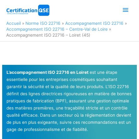
Aller
Men
au
contenu
princ
Accueil
Norme ISO 22716
Accompagnement ISO 22716
Accompagnement ISO 22716 – Centre-Val de Loire
Accompagnement ISO 22716 – Loiret (45)
L’accompagnement ISO 22716 en Loiret
est une étape
essentielle pour les entreprises cosmétiques souhaitant
garantir la sécurité et la qualité de leurs produits. L’ISO 22716
définit des lignes directrices rigoureuses en matière de bonnes
pratiques de fabrication (BPF), assurant une gestion optimale
des matières premières, une traçabilité stricte et un contrôle
qualité efficace. Dans un secteur où la réglementation devient
de plus en plus exigeante, suivre ces recommandations est un
gage de professionnalisme et de fiabilité.