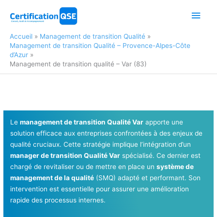
Aller
Men
au
contenu
princ
Accueil
Management de transition Qualité
Management de transition Qualité – Provence-Alpes-Côte
d’Azur
Management de transition qualité – Var (83)
Le
management de transition Qualité Var
apporte une
solution efficace aux entreprises confrontées à des enjeux de
qualité cruciaux. Cette stratégie implique l’intégration d’un
manager de transition Qualité Var
spécialisé. Ce dernier est
chargé de revitaliser ou de mettre en place un
système de
management de la qualité
(SMQ) adapté et performant. Son
intervention est essentielle pour assurer une amélioration
rapide des processus internes.