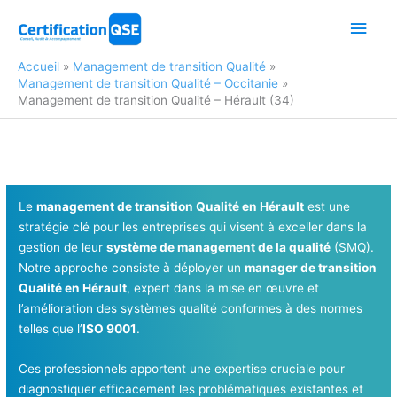
Aller
Men
au
contenu
princ
Accueil
Management de transition Qualité
Management de transition Qualité – Occitanie
Management de transition Qualité – Hérault (34)
Le
management de transition Qualité en Hérault
est une
stratégie clé pour les entreprises qui visent à exceller dans la
gestion de leur
système de management de la qualité
(SMQ).
Notre approche consiste à déployer un
manager de transition
Qualité en Hérault
, expert dans la mise en œuvre et
l’amélioration des systèmes qualité conformes à des normes
telles que l’
ISO 9001
.
Ces professionnels apportent une expertise cruciale pour
diagnostiquer efficacement les problématiques existantes et