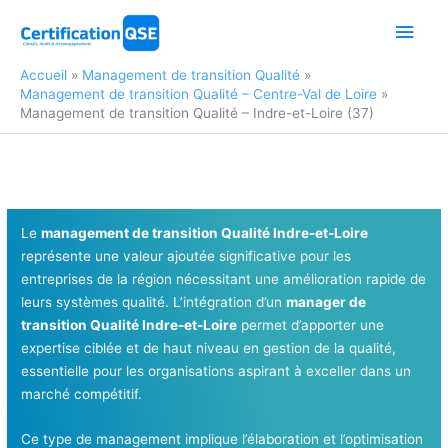
Aller
Men
au
contenu
princ
Accueil
Management de transition Qualité
Management de transition Qualité – Centre-Val de Loire
Management de transition Qualité – Indre-et-Loire (37)
Le
management de transition Qualité Indre-et-Loire
représente une valeur ajoutée significative pour les
entreprises de la région nécessitant une amélioration rapide de
leurs systèmes qualité. L’intégration d’un
manager de
transition Qualité Indre-et-Loire
permet d’apporter une
expertise ciblée et de haut niveau en gestion de la qualité,
essentielle pour les organisations aspirant à exceller dans un
marché compétitif.
Ce type de management implique l’élaboration et l’optimisation