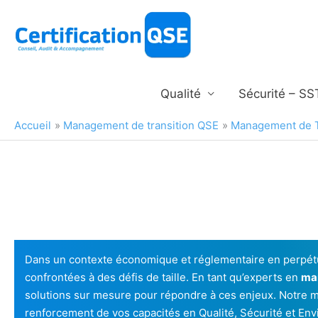
Aller
au
contenu
Qualité
Sécurité – SS
Accueil
Management de transition QSE
Management de Tr
Dans un contexte économique et réglementaire en perpétue
confrontées à des défis de taille. En tant qu’experts en
ma
solutions sur mesure pour répondre à ces enjeux. Notre 
renforcement de vos capacités en Qualité, Sécurité et E