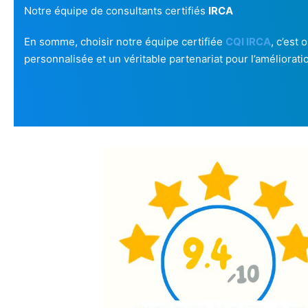
Notre équipe de consultants certifiés
IRCA
En somme, choisir notre équipe certifiée
CQI IRCA
, c’est
personnalisée et un véritable partenariat pour l’améliorati