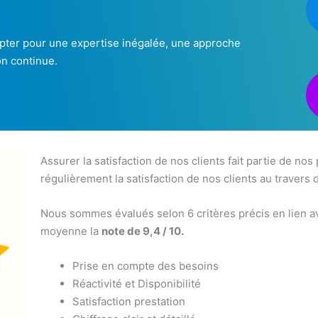
 opter pour une expertise inégalée, une approche
on continue.
Assurer la satisfaction de nos clients fait partie de nos
régulièrement la satisfaction de nos clients au travers 
Nous sommes évalués selon 6 critères précis en lien av
moyenne la
note de 9,4 / 10.
Prise en compte des besoins
Réactivité et Disponibilité
Satisfaction prestation