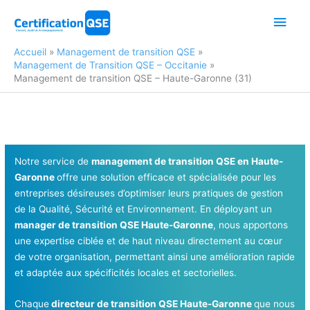
Aller
Men
au
contenu
princ
Accueil
Management de transition QSE
Management de Transition QSE – Occitanie
Management de transition QSE – Haute-Garonne (31)
Notre service de
management de transition QSE en Haute-
Garonne
offre une solution efficace et spécialisée pour les
entreprises désireuses d’optimiser leurs pratiques de gestion
de la Qualité, Sécurité et Environnement. En déployant un
manager de transition QSE Haute-Garonne
, nous apportons
une expertise ciblée et de haut niveau directement au cœur
de votre organisation, permettant ainsi une amélioration rapide
et adaptée aux spécificités locales et sectorielles.
Chaque
directeur de transition QSE Haute-Garonne
que nous