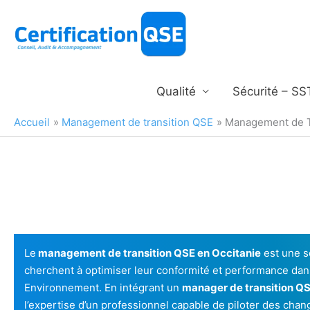
Aller
au
contenu
Qualité
Sécurité – SS
Accueil
Management de transition QSE
Management de Tr
Le
management de transition QSE en Occitanie
est une s
cherchent à optimiser leur conformité et performance dans
Environnement. En intégrant un
manager de transition QS
l’expertise d’un professionnel capable de piloter des chan