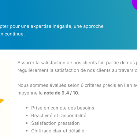
 opter pour une expertise inégalée, une approche
on continue.
Assurer la satisfaction de nos clients fait partie de nos
régulièrement la satisfaction de nos clients au travers 
Nous sommes évalués selon 6 critères précis en lien av
moyenne la
note de 9,4 / 10.
Prise en compte des besoins
Réactivité et Disponibilité
Satisfaction prestation
Chiffrage clair et détaillé