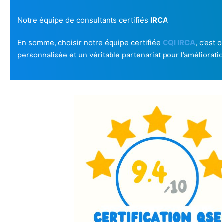
Notre équipe de consultants certifiés
IRCA
En somme, choisir notre équipe certifiée
CQI IRCA
, c’est
personnalisée et un véritable partenariat pour l’améliorati