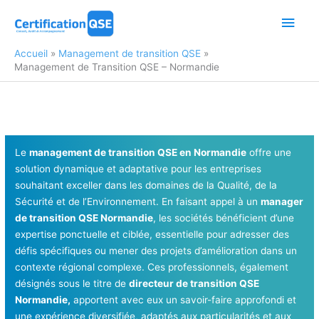
Aller
Men
au
contenu
princ
Accueil
Management de transition QSE
Management de Transition QSE – Normandie
Le
management de transition QSE en Normandie
offre une
solution dynamique et adaptative pour les entreprises
souhaitant exceller dans les domaines de la Qualité, de la
Sécurité et de l’Environnement. En faisant appel à un
manager
de transition QSE Normandie
, les sociétés bénéficient d’une
expertise ponctuelle et ciblée, essentielle pour adresser des
défis spécifiques ou mener des projets d’amélioration dans un
contexte régional complexe. Ces professionnels, également
désignés sous le titre de
directeur de transition QSE
Normandie,
apportent avec eux un savoir-faire approfondi et
une expérience diversifiée, adaptés aux particularités et aux