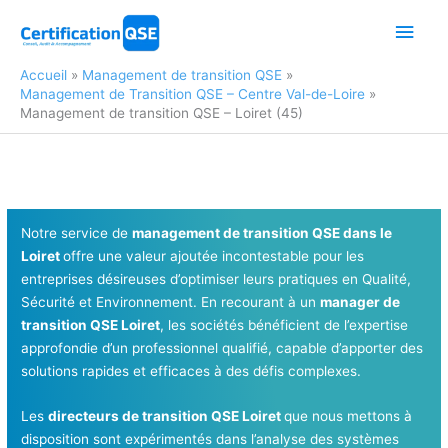
Aller
Men
au
contenu
princ
Accueil
Management de transition QSE
Management de Transition QSE – Centre Val-de-Loire
Management de transition QSE – Loiret (45)
Notre service de
management de transition QSE dans le
Loiret
offre une valeur ajoutée incontestable pour les
entreprises désireuses d’optimiser leurs pratiques en Qualité,
Sécurité et Environnement. En recourant à un
manager de
transition QSE Loiret
, les sociétés bénéficient de l’expertise
approfondie d’un professionnel qualifié, capable d’apporter des
solutions rapides et efficaces à des défis complexes.
Les
directeurs de transition QSE Loiret
que nous mettons à
disposition sont expérimentés dans l’analyse des systèmes