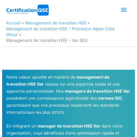
Aller
Men
au
contenu
princ
Accueil
Management de transition HSE
Management de transition HSE – Provence-Alpes-Côte
d’Azur
Management de transition HSE – Var (83)
Notre valeur ajoutée en matière de
management de
transition HSE Var
repose sur une expertise solide et une
approche personnalisée. Nos
managers de transition HSE Var
possèdent une connaissance approfondie des
normes ISO
,
garantissant que vos processus respectent les standards
internationaux les plus stricts.
En intégrant un
manager de transition HSE Var
dans votre
organisation, vous bénéficiez d’une optimisation rapide et