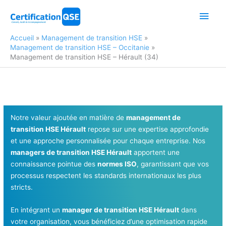
Aller
Men
au
contenu
princ
Accueil
Management de transition HSE
Management de transition HSE – Occitanie
Management de transition HSE – Hérault (34)
Notre valeur ajoutée en matière de
management de
transition HSE Hérault
repose sur une expertise approfondie
et une approche personnalisée pour chaque entreprise. Nos
managers de transition HSE Hérault
apportent une
connaissance pointue des
normes ISO
, garantissant que vos
processus respectent les standards internationaux les plus
stricts.
En intégrant un
manager de transition HSE Hérault
dans
votre organisation, vous bénéficiez d’une optimisation rapide