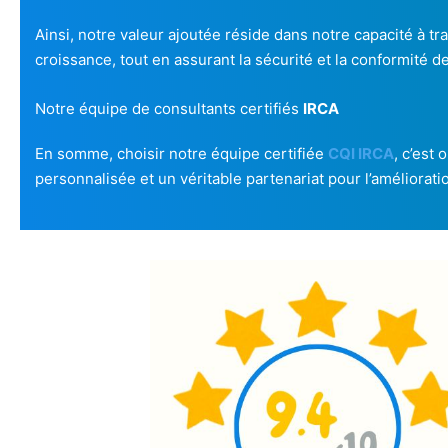
Ainsi, notre valeur ajoutée réside dans notre capacité à t
croissance, tout en assurant la sécurité et la conformité d
Notre équipe de consultants certifiés
IRCA
En somme, choisir notre équipe certifiée
CQI IRCA
, c’est
personnalisée et un véritable partenariat pour l’améliorati