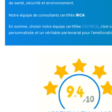
de santé, sécurité et environnement.
Notre équipe de consultants certifiés
IRCA
En somme, choisir notre équipe certifiée
CQI IRCA
, c’est
personnalisée et un véritable partenariat pour l’améliorati