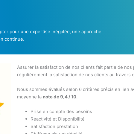
 opter pour une expertise inégalée, une approche
on continue.
Assurer la satisfaction de nos clients fait partie de nos
régulièrement la satisfaction de nos clients au travers 
Nous sommes évalués selon 6 critères précis en lien av
moyenne la
note de 9,4 / 10.
Prise en compte des besoins
Réactivité et Disponibilité
Satisfaction prestation
Chiffrage clair et détaillé