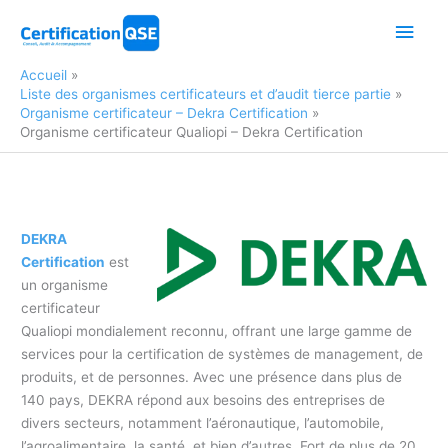
Aller
Men
au
contenu
princ
Accueil
Liste des organismes certificateurs et d’audit tierce partie
Organisme certificateur – Dekra Certification
Organisme certificateur Qualiopi – Dekra Certification
DEKRA
Certification
est
un organisme
certificateur
Qualiopi mondialement reconnu, offrant une large gamme de
services pour la certification de systèmes de management, de
produits, et de personnes. Avec une présence dans plus de
140 pays, DEKRA répond aux besoins des entreprises de
divers secteurs, notamment l’aéronautique, l’automobile,
l’agroalimentaire, la santé, et bien d’autres. Fort de plus de 20