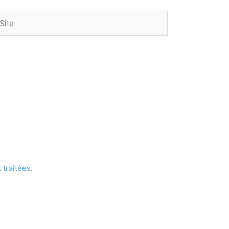
te
 traitées
.