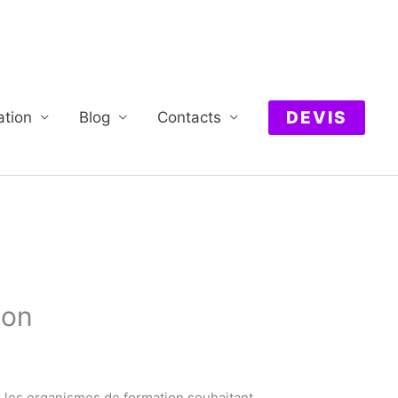
DEVIS
ation
Blog
Contacts
ion
 les organismes de formation souhaitant