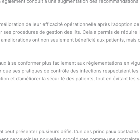
 a également conduit à une augmentation des recommandations et
élioration de leur efficacité opérationnelle après l’adoption de 
ser ses procédures de gestion des lits. Cela a permis de réduire
 améliorations ont non seulement bénéficié aux patients, mais o
taux à se conformer plus facilement aux réglementations en vigu
er que ses pratiques de contrôle des infections respectaient les
tion et d’améliorer la sécurité des patients, tout en évitant les 
l peut présenter plusieurs défis. L’un des principaux obstacles 
ent percevoir les nouvelles procédures comme une contrainte