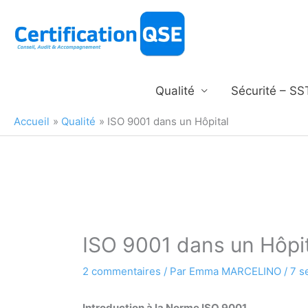
Aller
au
contenu
Qualité
Sécurité – SS
Accueil
Qualité
ISO 9001 dans un Hôpital
ISO 9001 dans un Hôpi
2 commentaires
/ Par
Emma MARCELINO
/
7 s
Introduction à la Norme ISO 9001