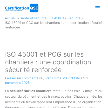
Aller
Men
au
contenu
princ
Accueil
Santé et sécurité ISO 45001
Sécurité
ISO 45001 et PCG sur les chantiers : une coordination sécurité
renforcée
ISO 45001 et PCG sur les
chantiers : une coordination
sécurité renforcée
Laisser un commentaire
/ Par
Emma MARCELINO
/
11
novembre 2025
La
sécurité sur les chantiers
reste l’un des enjeux majeurs du
secteur du bâtiment et des travaux publics. Chaque année, les
accidents du travail rappellent l’importance d’une organisation
rigoureuse et d’une prévention efficace. Dans ce contexte,