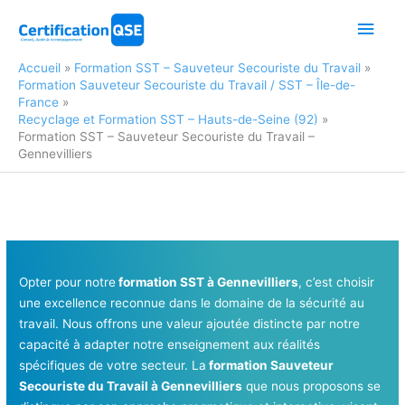
Aller
Men
au
contenu
princ
Accueil
Formation SST – Sauveteur Secouriste du Travail
Formation Sauveteur Secouriste du Travail / SST – Île-de-
France
Recyclage et Formation SST – Hauts-de-Seine (92)
Formation SST – Sauveteur Secouriste du Travail –
Gennevilliers
Opter pour notre
formation SST à Gennevilliers
, c’est choisir
une excellence reconnue dans le domaine de la sécurité au
travail. Nous offrons une valeur ajoutée distincte par notre
capacité à adapter notre enseignement aux réalités
spécifiques de votre secteur. La
formation Sauveteur
Secouriste du Travail à Gennevilliers
que nous proposons se