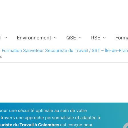
T
Environnement
QSE
RSE
Form
Formation Sauveteur Secouriste du Travail / SST – Île-de-Fra
es
 pour une sécurité optimale au sein de votre
 à travers une approche personnalisée et adaptée à
uriste du Travail à Colombes
est conçue pour