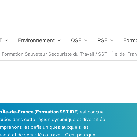
T
Environnement
QSE
RSE
Form
Formation Sauveteur Secouriste du Travail / SST – Île-de-Fra
en Île-de-France
(
Formation SST IDF
) est conçue
tuées dans cette région dynamique et diversifiée.
omprenons les défis uniques auxquels les
anté et de sécurité au travail. C’est pourquoi