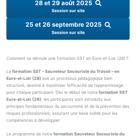
28 et 29 août 2025
Session sur site
25 et 26 septembre 2025
Session sur site
Comment se déroule une formation SST en Eure-et-Loir (28) ?
La
formation SST – Sauveteur Secouriste du Travail – en
Eure-et-Loir (28)
suit un processus pédagogique bien
structuré, destiné à maximiser l’efficacité de l’apprentissage
pour chaque participant. Dès le début de notre
formation SST
Eure-et-Loir (28)
, les participants sont introduits aux
principes fondamentaux du secourisme et de la prévention des
risques professionnels, assurant une base solide pour les
compétences à développer.
Le programme de notre
formation Sauveteur Secouriste du