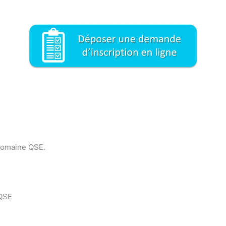
ormation professionnelle Yvelines 78 / formation continue res
 domaine QSE.
demandeur d’emploi, CIF, CPF
 QSE