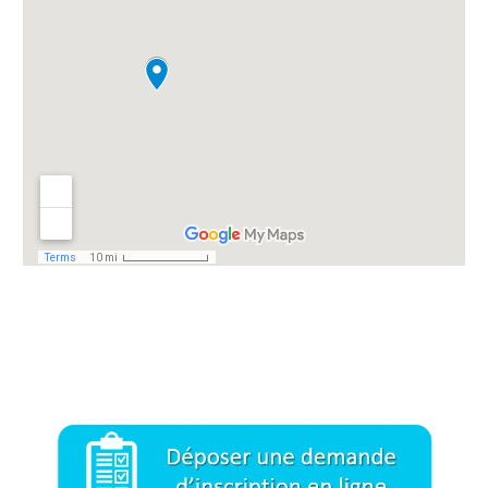
Formation responsable QHSE Pole Emploi : Formation
responsable Qualité Hygiène Sécurité Environnement Pole
Emploi