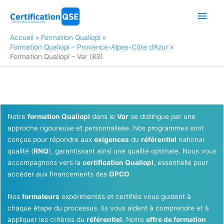
Aller
Men
au
contenu
princ
Accueil
Formation Qualiopi
Formation Qualiopi – Provence-Alpes-Côte d’Azur
Formation Qualiopi – Var (83)
Notre
formation Qualiopi
dans le
Var
se distingue par une
approche rigoureuse et personnalisée. Nos programmes sont
conçus pour répondre aux
exigences
du
référentiel
national
qualité (
RNQ
), garantissant ainsi une qualité optimale. Nous vous
accompagnons vers la
certification Qualiopi
, essentielle pour
accéder aux financements des
OPCO
.
Nos
formateurs
expérimentés et certifiés vous guident à
chaque étape du processus. Ils vous aident à comprendre et à
appliquer les critères du
référentiel
. Notre
offre de formation