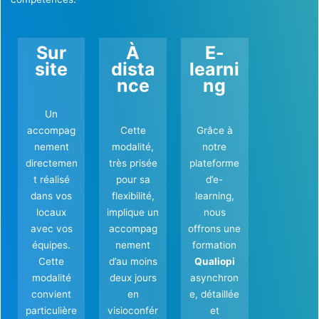
Sur
À
E-
site
dista
learni
nce
ng
Un
accompag
Cette
Grâce à
nement
modalité,
notre
directemen
très prisée
plateforme
t réalisé
pour sa
d’e-
dans vos
flexibilité,
learning,
locaux
implique un
nous
avec vos
accompag
offrons une
équipes.
nement
formation
Cette
d’au moins
Qualiopi
modalité
deux jours
asynchron
convient
en
e, détaillée
particulière
visioconfér
et