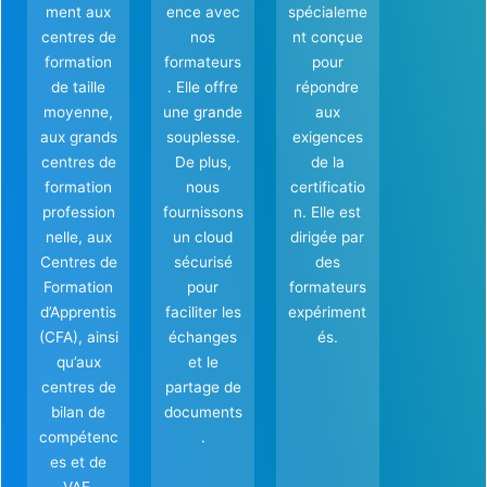
ment aux
ence avec
spécialeme
centres de
nos
nt conçue
formation
formateurs
pour
de taille
. Elle offre
répondre
moyenne,
une grande
aux
aux grands
souplesse.
exigences
centres de
De plus,
de la
formation
nous
certificatio
profession
fournissons
n. Elle est
nelle, aux
un cloud
dirigée par
Centres de
sécurisé
des
Formation
pour
formateurs
d’Apprentis
faciliter les
expériment
(CFA), ainsi
échanges
és.
qu’aux
et le
centres de
partage de
bilan de
documents
compétenc
.
es et de
VAE.