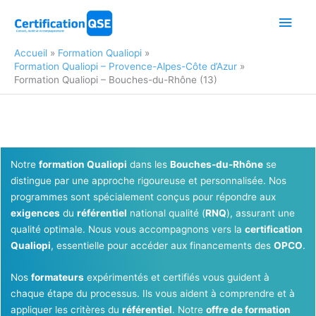
Aller
Men
au
contenu
princ
Accueil
Formation Qualiopi
Formation Qualiopi – Provence-Alpes-Côte d’Azur
Formation Qualiopi – Bouches-du-Rhône (13)
Notre
formation Qualiopi
dans les
Bouches-du-Rhône
se
distingue par une approche rigoureuse et personnalisée. Nos
programmes sont spécialement conçus pour répondre aux
exigences
du
référentiel
national qualité (
RNQ
), assurant une
qualité optimale. Nous vous accompagnons vers la
certification
Qualiopi
, essentielle pour accéder aux financements des
OPCO
.
Nos
formateurs
expérimentés et certifiés vous guident à
chaque étape du processus. Ils vous aident à comprendre et à
appliquer les critères du
référentiel
. Notre
offre de formation