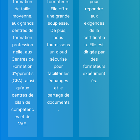
formation
formateurs
pour
de taille
. Elle offre
répondre
moyenne,
une grande
aux
aux grands
souplesse.
exigences
centres de
De plus,
de la
formation
nous
certificatio
profession
fournissons
n. Elle est
nelle, aux
un cloud
dirigée par
Centres de
sécurisé
des
Formation
pour
formateurs
d’Apprentis
faciliter les
expériment
(CFA), ainsi
échanges
és.
qu’aux
et le
centres de
partage de
bilan de
documents
compétenc
.
es et de
VAE.