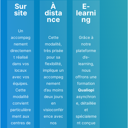
Sur
À
E-
site
dista
learni
nce
ng
Un
accompag
Cette
Grâce à
nement
modalité,
notre
directemen
très prisée
plateforme
t réalisé
pour sa
d’e-
dans vos
flexibilité,
learning,
locaux
implique un
nous
avec vos
accompag
offrons une
équipes.
nement
formation
Cette
d’au moins
Qualiopi
modalité
deux jours
asynchron
convient
en
e, détaillée
particulière
visioconfér
et
ment aux
ence avec
spécialeme
centres de
nos
nt conçue