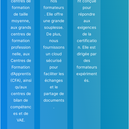
centres de
nos
nt conçue
formation
formateurs
pour
de taille
. Elle offre
répondre
moyenne,
une grande
aux
aux grands
souplesse.
exigences
centres de
De plus,
de la
formation
nous
certificatio
profession
fournissons
n. Elle est
nelle, aux
un cloud
dirigée par
Centres de
sécurisé
des
Formation
pour
formateurs
d’Apprentis
faciliter les
expériment
(CFA), ainsi
échanges
és.
qu’aux
et le
centres de
partage de
bilan de
documents
compétenc
.
es et de
VAE.