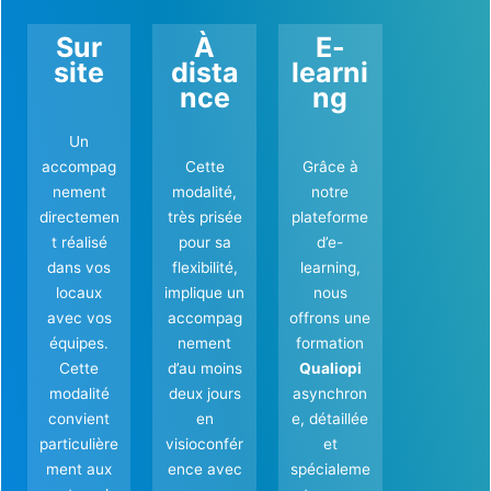
Sur
À
E-
site
dista
learni
nce
ng
Un
accompag
Cette
Grâce à
nement
modalité,
notre
directemen
très prisée
plateforme
t réalisé
pour sa
d’e-
dans vos
flexibilité,
learning,
locaux
implique un
nous
avec vos
accompag
offrons une
équipes.
nement
formation
Cette
d’au moins
Qualiopi
modalité
deux jours
asynchron
convient
en
e, détaillée
particulière
visioconfér
et
ment aux
ence avec
spécialeme