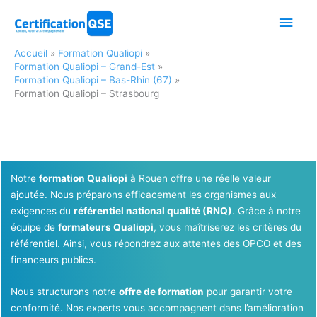
Aller
Men
au
contenu
princ
Accueil
Formation Qualiopi
Formation Qualiopi – Grand-Est
Formation Qualiopi – Bas-Rhin (67)
Formation Qualiopi – Strasbourg
Notre
formation Qualiopi
à Rouen offre une réelle valeur
ajoutée. Nous préparons efficacement les organismes aux
exigences du
référentiel national qualité (RNQ)
. Grâce à notre
équipe de
formateurs Qualiopi
, vous maîtriserez les critères du
référentiel. Ainsi, vous répondrez aux attentes des OPCO et des
financeurs publics.
Nous structurons notre
offre de formation
pour garantir votre
conformité. Nos experts vous accompagnent dans l’amélioration