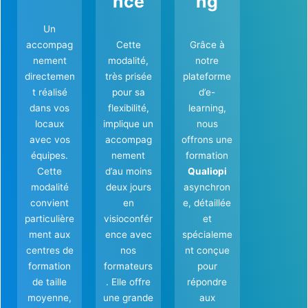
nce
ng
Un
accompag
Cette
Grâce à
nement
modalité,
notre
directemen
très prisée
plateforme
t réalisé
pour sa
d’e-
dans vos
flexibilité,
learning,
locaux
implique un
nous
avec vos
accompag
offrons une
équipes.
nement
formation
Cette
d’au moins
Qualiopi
modalité
deux jours
asynchron
convient
en
e, détaillée
particulière
visioconfér
et
ment aux
ence avec
spécialeme
centres de
nos
nt conçue
formation
formateurs
pour
de taille
. Elle offre
répondre
moyenne,
une grande
aux