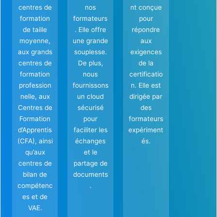
centres de
nos
nt conçue
formation
formateurs
pour
de taille
. Elle offre
répondre
moyenne,
une grande
aux
aux grands
souplesse.
exigences
centres de
De plus,
de la
formation
nous
certificatio
profession
fournissons
n. Elle est
nelle, aux
un cloud
dirigée par
Centres de
sécurisé
des
Formation
pour
formateurs
d’Apprentis
faciliter les
expériment
(CFA), ainsi
échanges
és.
qu’aux
et le
centres de
partage de
bilan de
documents
compétenc
.
es et de
VAE.