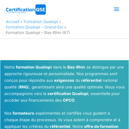
Aller
Men
au
contenu
princ
Accueil
Formation Qualiopi
Formation Qualiopi – Grand-Est
Formation Qualiopi – Bas-Rhin (67)
Notre
formation Qualiopi
dans le
Bas-Rhin
se distingue par une
approche rigoureuse et personnalisée. Nos programmes sont
conçus pour répondre aux
exigences
du
référentiel
national
qualité (
RNQ
), garantissant ainsi une qualité optimale. Nous vous
accompagnons vers la
certification Qualiopi
, essentielle pour
accéder aux financements des
OPCO
.
Nos
formateurs
expérimentés et certifiés vous guident à
chaque étape du processus. Ils vous aident à comprendre et à
appliquer les critères du
référentiel
. Notre
offre de formation