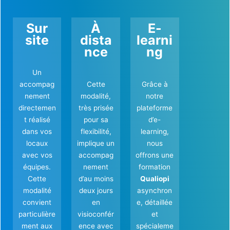
Sur
À
E-
site
dista
learni
nce
ng
Un
accompag
Cette
Grâce à
nement
modalité,
notre
directemen
très prisée
plateforme
t réalisé
pour sa
d’e-
dans vos
flexibilité,
learning,
locaux
implique un
nous
avec vos
accompag
offrons une
équipes.
nement
formation
Cette
d’au moins
Qualiopi
modalité
deux jours
asynchron
convient
en
e, détaillée
particulière
visioconfér
et
ment aux
ence avec
spécialeme