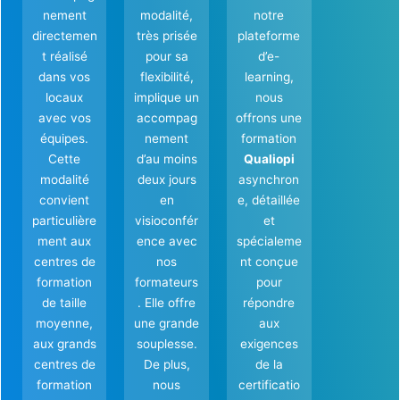
nement
modalité,
notre
directemen
très prisée
plateforme
t réalisé
pour sa
d’e-
dans vos
flexibilité,
learning,
locaux
implique un
nous
avec vos
accompag
offrons une
équipes.
nement
formation
Cette
d’au moins
Qualiopi
modalité
deux jours
asynchron
convient
en
e, détaillée
particulière
visioconfér
et
ment aux
ence avec
spécialeme
centres de
nos
nt conçue
formation
formateurs
pour
de taille
. Elle offre
répondre
moyenne,
une grande
aux
aux grands
souplesse.
exigences
centres de
De plus,
de la
formation
nous
certificatio