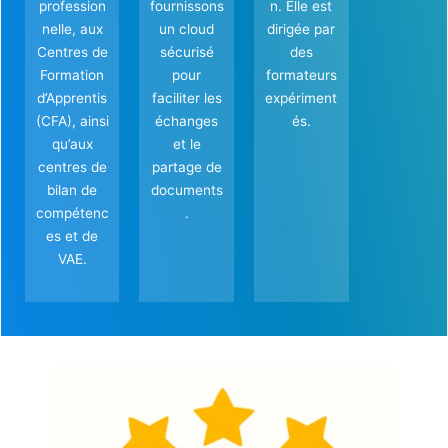
profession
fournissons
n. Elle est
nelle, aux
un cloud
dirigée par
Centres de
sécurisé
des
Formation
pour
formateurs
d’Apprentis
faciliter les
expériment
(CFA), ainsi
échanges
és.
qu’aux
et le
centres de
partage de
bilan de
documents
compétenc
.
es et de
VAE.