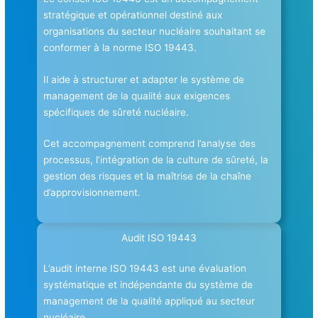
stratégique et opérationnel destiné aux
organisations du secteur nucléaire souhaitant se
conformer à la norme ISO 19443.
Il aide à structurer et adapter le système de
management de la qualité aux exigences
spécifiques de sûreté nucléaire.
Cet accompagnement comprend l’analyse des
processus, l’intégration de la culture de sûreté, la
gestion des risques et la maîtrise de la chaîne
d’approvisionnement.
Audit ISO 19443
L’audit interne ISO 19443 est une évaluation
systématique et indépendante du système de
management de la qualité appliqué au secteur
nucléaire.