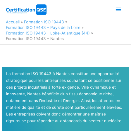
Aller
Men
au
contenu
princ
Accueil
Formation ISO 19443
Formation ISO 19443 – Pays de la Loire
Formation ISO 19443 – Loire-Atlantique (44)
Formation ISO 19443 – Nantes
La formation ISO 19443 à Nantes constitue une opportunité
stratégique pour les entreprises souhaitant se positionner sur
des projets industriels à forte exigence. Ville dynamique et
innovante, Nantes bénéficie d’un tissu économique riche,
notamment dans l’industrie et l’énergie. Ainsi, les attentes en
matière de qualité et de sûreté sont particulièrement élevées.
Les entreprises doivent donc démontrer une maîtrise
rigoureuse pour répondre aux standards du secteur nucléaire.