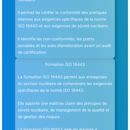
Il permet de vérifier la conformité des pratiques
internes aux exigences spécifiques de la norme
ISO 19443 et aux exigences de sûreté nucléaire.
Il identifie les non-conformités, les points
sensibles et les axes d’amélioration avant un audit
de certification.
Formation ISO 19443
La formation ISO 19443 permet aux entreprises
du secteur nucléaire de comprendre les exigences
spécifiques de la norme ISO 19443.
Elle apporte une maîtrise claire des principes de
sûreté nucléaire, de management de la qualité et
de gestion des risques.
La formation ISO 19443 aide les équipes à