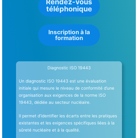
Rendez-vous
téléphonique
Inscription à la
formation
Diagnostic ISO 19443
Un diagnostic ISO 19443 est une évaluation
initiale qui mesure le niveau de conformité d’une
organisation aux exigences de la norme ISO
19443, dédiée au secteur nucléaire.
Il permet d’identifier les écarts entre les pratiques
existantes et les exigences spécifiques liées à la
sûreté nucléaire et à la qualité.