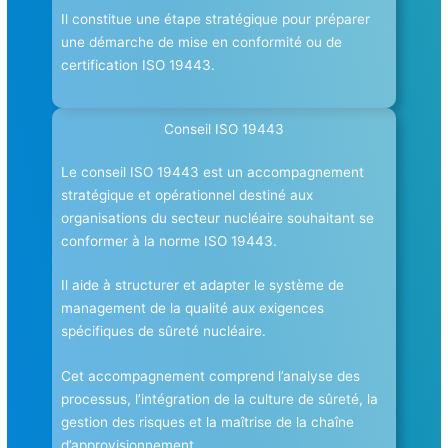
Il constitue une étape stratégique pour préparer
une démarche de mise en conformité ou de
certification ISO 19443.
Conseil ISO 19443
Le conseil ISO 19443 est un accompagnement
stratégique et opérationnel destiné aux
organisations du secteur nucléaire souhaitant se
conformer à la norme ISO 19443.
Il aide à structurer et adapter le système de
management de la qualité aux exigences
spécifiques de sûreté nucléaire.
Cet accompagnement comprend l’analyse des
processus, l’intégration de la culture de sûreté, la
gestion des risques et la maîtrise de la chaîne
d’approvisionnement.