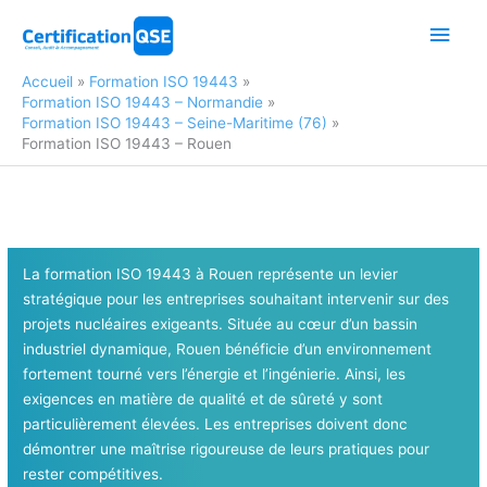
Aller
Men
au
contenu
princ
Accueil
Formation ISO 19443
Formation ISO 19443 – Normandie
Formation ISO 19443 – Seine-Maritime (76)
Formation ISO 19443 – Rouen
La formation ISO 19443 à Rouen représente un levier
stratégique pour les entreprises souhaitant intervenir sur des
projets nucléaires exigeants. Située au cœur d’un bassin
industriel dynamique, Rouen bénéficie d’un environnement
fortement tourné vers l’énergie et l’ingénierie. Ainsi, les
exigences en matière de qualité et de sûreté y sont
particulièrement élevées. Les entreprises doivent donc
démontrer une maîtrise rigoureuse de leurs pratiques pour
rester compétitives.