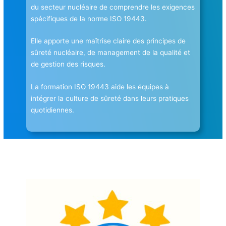
du secteur nucléaire de comprendre les exigences
spécifiques de la norme ISO 19443.
Elle apporte une maîtrise claire des principes de
sûreté nucléaire, de management de la qualité et
de gestion des risques.
La formation ISO 19443 aide les équipes à
intégrer la culture de sûreté dans leurs pratiques
quotidiennes.