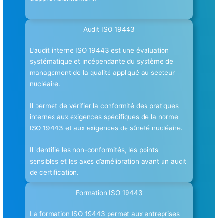
Audit ISO 19443
L’audit interne ISO 19443 est une évaluation
systématique et indépendante du système de
management de la qualité appliqué au secteur
nucléaire.
Il permet de vérifier la conformité des pratiques
internes aux exigences spécifiques de la norme
ISO 19443 et aux exigences de sûreté nucléaire.
Il identifie les non-conformités, les points
sensibles et les axes d’amélioration avant un audit
de certification.
Formation ISO 19443
La formation ISO 19443 permet aux entreprises